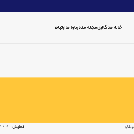
خانه مد
گالری
مجله مد
درباره ما
ارتباط
ناکو
نمایش
9
2