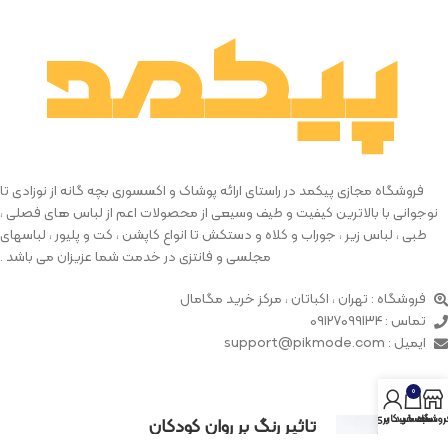
فروشگاه مجازی پیکمد در راستای ارائه پوشاک و اکسسوری بچه گانه از نوزادی تا
نوجوانی با بالاترین کیفیت و طیف وسیعی از محصولات اعم از لباس های فصلی ،
طبی ، لباس زیر ، جوراب و کلاه و دستکش تا انواع کاپشن ، کت و پلیور ، لباسهای
مجلسی و فانتزی در خدمت شما عزیزان می باشد .
فروشگاه : تهران ، اکباتان ، مرکز خرید مگامال
تماس : 09127099134
ایمیل : support@pikmode.com
0
روشگاه
سبد خرید
حساب کاربری من
تاثیر رنگ بر روان کودکان
فوریه 19, 2023
بدون دیدگاه