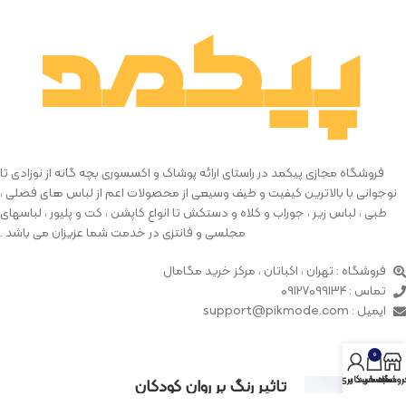
فروشگاه مجازی پیکمد در راستای ارائه پوشاک و اکسسوری بچه گانه از نوزادی تا
نوجوانی با بالاترین کیفیت و طیف وسیعی از محصولات اعم از لباس های فصلی ،
طبی ، لباس زیر ، جوراب و کلاه و دستکش تا انواع کاپشن ، کت و پلیور ، لباسهای
مجلسی و فانتزی در خدمت شما عزیزان می باشد .
فروشگاه : تهران ، اکباتان ، مرکز خرید مگامال
تماس : 09127099134
ایمیل : support@pikmode.com
0
روشگاه
سبد خرید
حساب کاربری من
تاثیر رنگ بر روان کودکان
فوریه 19, 2023
بدون دیدگاه