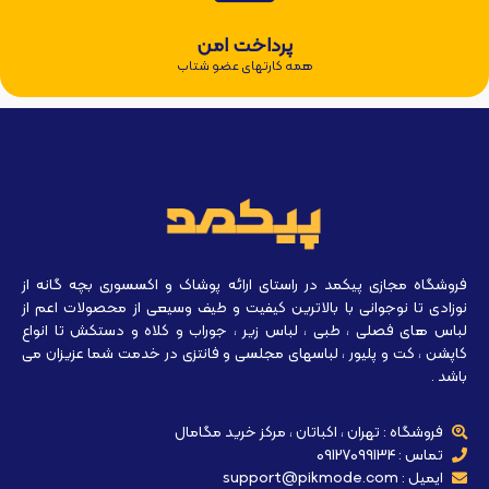
پرداخت امن
همه کارتهای عضو شتاب
فروشگاه مجازی پیکمد در راستای ارائه پوشاک و اکسسوری بچه گانه از
نوزادی تا نوجوانی با بالاترین کیفیت و طیف وسیعی از محصولات اعم از
لباس های فصلی ، طبی ، لباس زیر ، جوراب و کلاه و دستکش تا انواع
کاپشن ، کت و پلیور ، لباسهای مجلسی و فانتزی در خدمت شما عزیزان می
باشد .
فروشگاه : تهران ، اکباتان ، مرکز خرید مگامال
تماس : 09127099134
ایمیل : support@pikmode.com