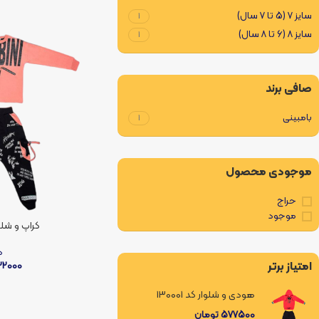
سایز 7 (5 تا 7 سال)
1
سایز 8 (6 تا 8 سال)
1
صافی برند
بامبینی
1
موجودی محصول
حراج
موجود
کراپ و شلوار ک
د
32000
امتیاز برتر
هودی و شلوار کد 130001
577500
تومان