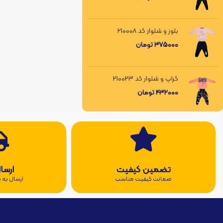
بلوز و شلوار کد 210008
375000
تومان
کراپ و شلوار کد 210023
432000
تومان
تضمین کیفیت
ارسا
ضمانت کیفیت مناسب
ارسال به ه