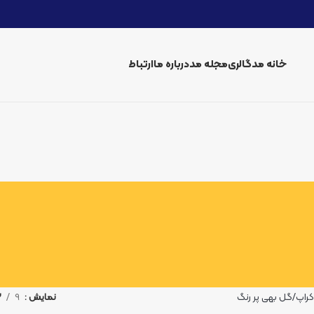
خانه مد
گالری
مجله مد
درباره ما
ارتباط
راپ
گل بهی پر رنگ
نمایش
9
2