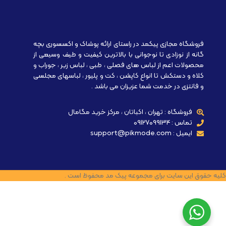
فروشگاه مجازی پیکمد در راستای ارائه پوشاک و اکسسوری بچه
گانه از نوزادی تا نوجوانی با بالاترین کیفیت و طیف وسیعی از
محصولات اعم از لباس های فصلی ، طبی ، لباس زیر ، جوراب و
کلاه و دستکش تا انواع کاپشن ، کت و پلیور ، لباسهای مجلسی
و فانتزی در خدمت شما عزیزان می باشد .
فروشگاه : تهران ، اکباتان ، مرکز خرید مگامال
تماس : 09127099134
ایمیل : support@pikmode.com
کلیه حقوق این سایت برای مجموعه پیک مد محفوظ است .