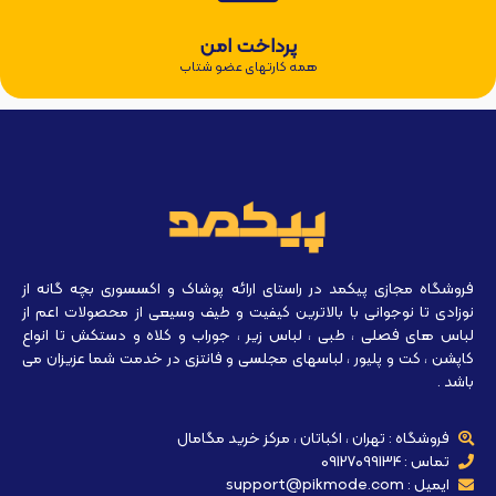
پرداخت امن
همه کارتهای عضو شتاب
فروشگاه مجازی پیکمد در راستای ارائه پوشاک و اکسسوری بچه گانه از
نوزادی تا نوجوانی با بالاترین کیفیت و طیف وسیعی از محصولات اعم از
لباس های فصلی ، طبی ، لباس زیر ، جوراب و کلاه و دستکش تا انواع
کاپشن ، کت و پلیور ، لباسهای مجلسی و فانتزی در خدمت شما عزیزان می
باشد .
فروشگاه : تهران ، اکباتان ، مرکز خرید مگامال
تماس : 09127099134
ایمیل : support@pikmode.com