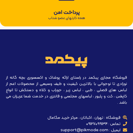
پرداخت امن
همه کارتهای عضو شتاب
فروشگاه مجازی پیکمد در راستای ارائه پوشاک و اکسسوری بچه گانه از
نوزادی تا نوجوانی با بالاترین کیفیت و طیف وسیعی از محصولات اعم از
لباس های فصلی ، طبی ، لباس زیر ، جوراب و کلاه و دستکش تا انواع
کاپشن ، کت و پلیور ، لباسهای مجلسی و فانتزی در خدمت شما عزیزان می
باشد .
فروشگاه : تهران ، اکباتان ، مرکز خرید مگامال
تماس : 09127099134
ایمیل : support@pikmode.com