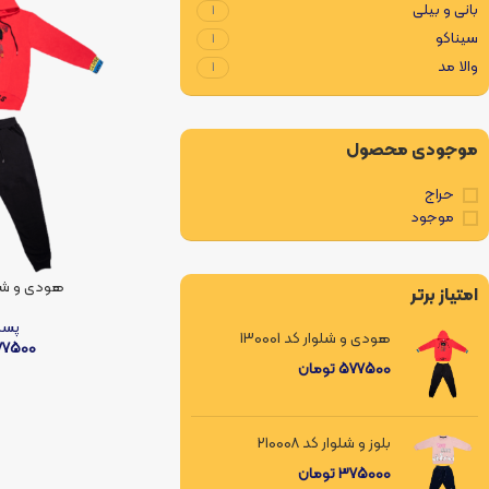
بانی و بیلی
1
سیناکو
1
والا مد
1
موجودی محصول
حراج
موجود
هودی و شلوار 
امتیاز برتر
پسر
هودی و شلوار کد 130001
77500
577500
تومان
بلوز و شلوار کد 210008
375000
تومان