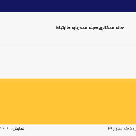
خانه مد
گالری
مجله مد
درباره ما
ارتباط
قد شلوار 69
نمایش
9
2