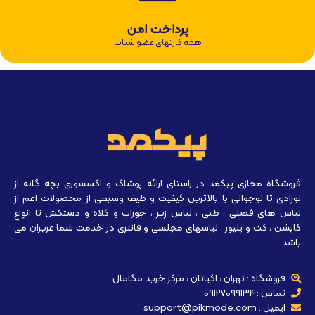
پرداخت امن
همه کارتهای عضو شتاب
فروشگاه مجازی پیکمد در راستای ارائه پوشاک و اکسسوری بچه گانه از
نوزادی تا نوجوانی با بالاترین کیفیت و طیف وسیعی از محصولات اعم از
لباس های فصلی ، طبی ، لباس زیر ، جوراب و کلاه و دستکش تا انواع
کاپشن ، کت و پلیور ، لباسهای مجلسی و فانتزی در خدمت شما عزیزان می
باشد .
فروشگاه : تهران ، اکباتان ، مرکز خرید مگامال
تماس : 09127099134
ایمیل : support@pikmode.com