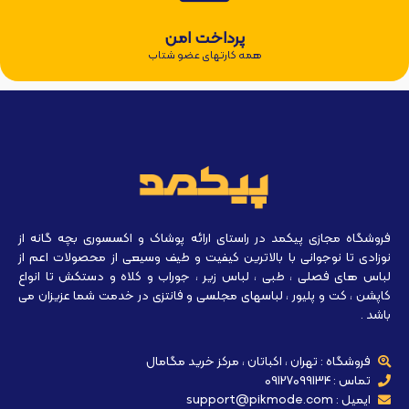
پرداخت امن
همه کارتهای عضو شتاب
فروشگاه مجازی پیکمد در راستای ارائه پوشاک و اکسسوری بچه گانه از
نوزادی تا نوجوانی با بالاترین کیفیت و طیف وسیعی از محصولات اعم از
لباس های فصلی ، طبی ، لباس زیر ، جوراب و کلاه و دستکش تا انواع
کاپشن ، کت و پلیور ، لباسهای مجلسی و فانتزی در خدمت شما عزیزان می
باشد .
فروشگاه : تهران ، اکباتان ، مرکز خرید مگامال
تماس : 09127099134
ایمیل : support@pikmode.com