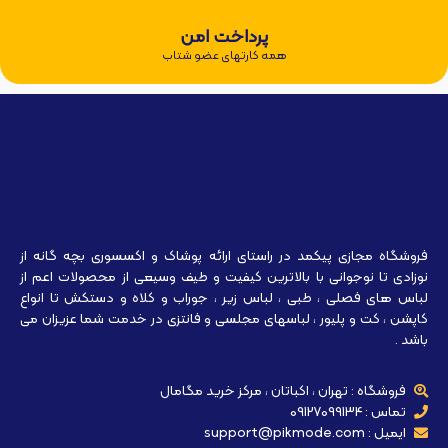
پرداخت امن
همه کارتهای عضو شتاب
فروشگاه مجازی پیکمد در راستای ارائه پوشاک و اکسسوری بچه گانه از
نوزادی تا نوجوانی با بالاترین کیفیت و طیف وسیعی از محصولات اعم از
لباس های فصلی ، طبی ، لباس زیر ، جوراب و کلاه و دستکش تا انواع
کاپشن ، کت و پلیور ، لباسهای مجلسی و فانتزی در خدمت شما عزیزان می
باشد .
فروشگاه : تهران ، اکباتان ، مرکز خرید مگامال
تماس : 09127099134
ایمیل : support@pikmode.com