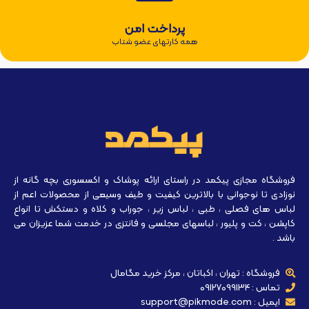
پرداخت امن
همه کارتهای عضو شتاب
فروشگاه مجازی پیکمد در راستای ارائه پوشاک و اکسسوری بچه گانه از
نوزادی تا نوجوانی با بالاترین کیفیت و طیف وسیعی از محصولات اعم از
لباس های فصلی ، طبی ، لباس زیر ، جوراب و کلاه و دستکش تا انواع
کاپشن ، کت و پلیور ، لباسهای مجلسی و فانتزی در خدمت شما عزیزان می
باشد .
فروشگاه : تهران ، اکباتان ، مرکز خرید مگامال
تماس : 09127099134
ایمیل : support@pikmode.com