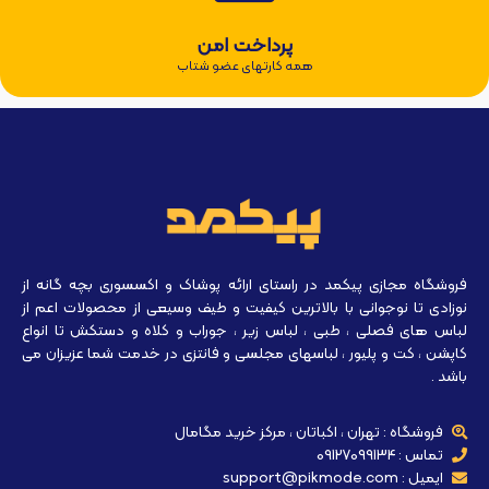
پرداخت امن
همه کارتهای عضو شتاب
فروشگاه مجازی پیکمد در راستای ارائه پوشاک و اکسسوری بچه گانه از
نوزادی تا نوجوانی با بالاترین کیفیت و طیف وسیعی از محصولات اعم از
لباس های فصلی ، طبی ، لباس زیر ، جوراب و کلاه و دستکش تا انواع
کاپشن ، کت و پلیور ، لباسهای مجلسی و فانتزی در خدمت شما عزیزان می
باشد .
فروشگاه : تهران ، اکباتان ، مرکز خرید مگامال
تماس : 09127099134
ایمیل : support@pikmode.com