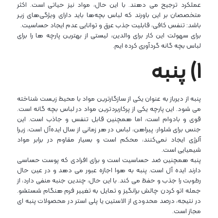
عملکرد ترجیح می دهند. با این حال، مواد نیز حیاتی است. اکثر
متخصصان بر این باورند که لباس بچه‌ها باید دارای ویژگی‌های زیر
باشد: تنفس کافی، قابلیت جذب عرق و توانایی عدم ایجاد حساسیت.
برای سهولت این کار برای والدین، لیستی از بهترین پارچه ها را برای
لباس بچه گانه گردآوری کرده ایم.
۱) پنبه
پنبه از دیرباز به عنوان یکی از سازگارترین مواد با محیط زیست شناخته
می شود. این پارچه یکی از پرکاربردترین مواد در لباس بچه گانه است.
قوی و بادوام است، اما همچنین قابل تنفس و جاذب است. این
جنس برای شلوار، پیراهن، لباس در هر زمانی از سال ایده‌آل است، زیرا
آلرژی ایجاد نمی‌کنند، محکم است و بسیار مقاوم در برابر مواد
شیمیایی است.
پنبه همچنین ضد حساسیت است و برای افرادی که پوست حساسی
دارند ایده آل است. پنبه به هوا اجازه عبور می دهد و در عین حال
رطوبت را جذب و حفظ می کند. با این حال، چندین جنبه منفی دارد، از
جمله اتو کردن چالش برانگیز و تمایل به تغییر فرم هنگام شستشو.
در نتیجه، درصد محدودی از الاستین یا پلی استر در محصولات پنبه ای
مجاز است.