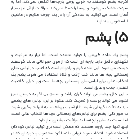
اگرچه پشم گوسفند به خوبی برخی پارچه‌ها تنفس نمی‌کند، اما به
سرعت خشک می‌شود و بوها را حفظ نمی‌کند. مراقبت از آن نیز بسیار
آسان است. می توانید به سادگی آن را در یک چرخه ملایم در ماشین
لباسشویی بیندازید.
۵) پشم
پشم یک ماده طبیعی با فواید متعدد است، اما نیاز به مراقبت و
نگهداری دقیق دارد. پارچه ای است که از موی حیواناتی مانند گوسفند
درست می شود. این ماده گرم و بادوام است که اغلب در لباس های
زمستانی بچه ها مانند کت، ژاکت و کلاه استفاده می شود. پشم یک
انتخاب عالی برای لباس‌های زمستانی بچه‌ها است زیرا دارای خاصیت
تنفس، جذب و عایق است.
با این حال، پشم می تواند گران باشد و همچنین اگر به درستی تمیز
نشود می تواند پوست را تحریک کند. علاوه بر این، لباس های پشمی
باید به دقت نگهداری شوند تا از آسیب پروانه ها به آنها جلوگیری شود.
به طور کلی، پشم برای لباس‌های زمستانی بچه‌ها انتخاب عالی است،
اما نسبت به سایر پارچه‌ها به مراقبت بیشتری نیاز دارد.
اینها تنها چند پارچه هستند که ممکن است برای تولید لباس کودکان
استفاده شود. انتخاب مواد نهایی با عملکرد محصول و دوره ای که در