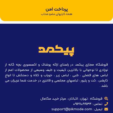
پرداخت امن
همه کارتهای عضو شتاب
فروشگاه مجازی پیکمد در راستای ارائه پوشاک و اکسسوری بچه گانه از
نوزادی تا نوجوانی با بالاترین کیفیت و طیف وسیعی از محصولات اعم از
لباس های فصلی ، طبی ، لباس زیر ، جوراب و کلاه و دستکش تا انواع
کاپشن ، کت و پلیور ، لباسهای مجلسی و فانتزی در خدمت شما عزیزان می
باشد .
فروشگاه : تهران ، اکباتان ، مرکز خرید مگامال
تماس : 09127099134
ایمیل : support@pikmode.com