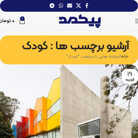
0
0
تومان
آرشیو برچسب ها : کودک
خانه
نوشته هایی با برچسب "کودک"
19
فوریه