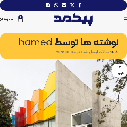
0
0
تومان
نوشته ها توسط
hamed
خانه
مقالات ارسال شده توسط hamed
19
فوریه